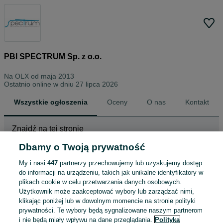
PBI SPECTRUM Sp. z o.o.
Na OLX od
maja 2013
Ostatnio online w dniu 27 lipca 2026
Wszystkie ogłoszenia
Oceny
O nas
Kontakt
Znajdź na tej stronie
Dbamy o Twoją prywatność
My i nasi
447
partnerzy przechowujemy lub uzyskujemy dostęp
Wybierz kategorię
do informacji na urządzeniu, takich jak unikalne identyfikatory w
plikach cookie w celu przetwarzania danych osobowych.
ZNALEŹLIŚMY 0
Sortowanie
Opcje przeglądania
Użytkownik może zaakceptować wybory lub zarządzać nimi,
OGŁOSZEŃ
klikając poniżej lub w dowolnym momencie na stronie polityki
prywatności. Te wybory będą sygnalizowane naszym partnerom
i nie będą miały wpływu na dane przeglądania.
Polityka